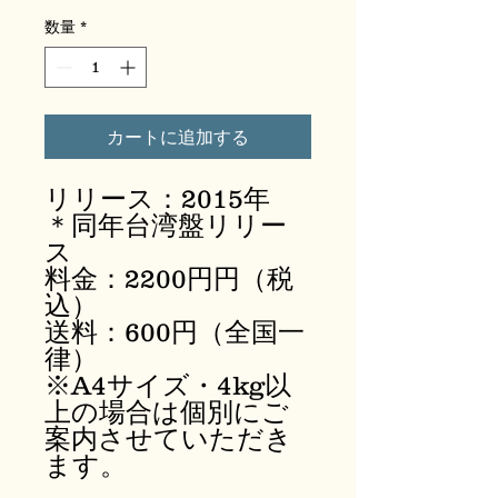
数量
*
カートに追加する
リリース：2015年
＊同年台湾盤リリー
ス
料金：2200円円（税
込）
送料：600円（全国一
律）
※A4サイズ・4kg以
上の場合は個別にご
案内させていただき
ます。