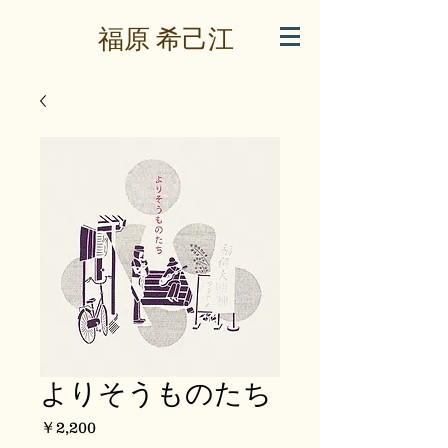
​福原 希己江
よりそうものたち
価
￥2,200
格