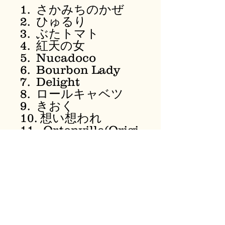
1. さかみちのかぜ
2. ひゅるり
3. ぶたトマト
4. 紅天の女
5. Nucadoco
6. Bourbon Lady
7. Delight
8. ロールキャベツ
9. きおく
10. 想い想われ
11. Ortonville(Origi
nal)
12. 三月
それぞれ違う音楽性
の楽曲をあえてその
ままに閉じ込めまし
た。よりそうように