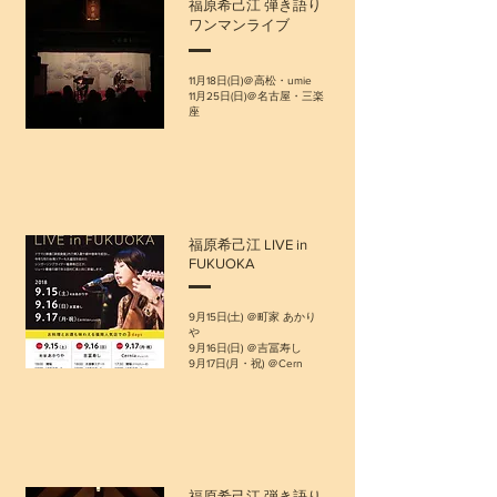
福原希己江 弾き語り
ワンマンライブ
11月18日(日)＠高松・umie
11月25日(日)＠名古屋・三楽
座
福原希己江 LIVE in
FUKUOKA
9月15日(土) ＠町家 あかり
や
9月16日(日) ＠吉冨寿し
9月17日(月・祝) ＠Cern
福原希己江 弾き語り