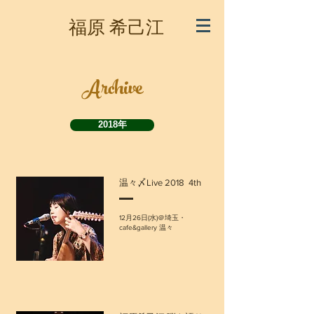
​福原 希己江
Archive
2018年
温々〆Live 2018 4th
12月26日(水)＠埼玉・
cafe&gallery 温々